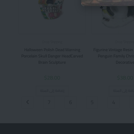
Drop Shipping
Drop Shippin
Halloween Polish Dead Warning
Figurine Vintage Resi
Porcelain Skull Danger HeadCarved
Penguin Family Chri
Brain Sculpture
Decorativ
$
28.00
$
38.00
افة إلى السلة
إضافة إلى السلة
7
6
5
4