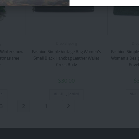
g
Drop Shipping
Drop
n Winter snow
Fashion Simple Vintage Bag Women’s
Fashion Simple
stmas tree
Small Black Handbag Leather Wallet
Women’s Desig
e
Cross Body
Envel
$
30.00
$
السلة
إضافة إلى السلة
إض
3
2
1