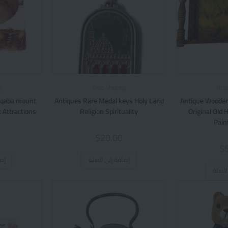
g
Drop Shipping
Drop
Aqaba mount
Antiques Rare Medal keys Holy Land
Antique Wooden
 Attractions
Religion Spirituality
Original Old
Pain
$
20.00
$
إضافة إلى السلة
إض
السلة