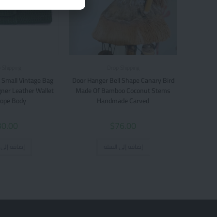
 Shipping
Drop Shipping
 Small Vintage Bag
Door Hanger Bell Shape Canary Bird
ner Leather Wallet
Made Of Bamboo Coconut Stems
ope Body
Handmade Carved
30.00
$
76.00
إضافة إلى السلة
إضافة إلى 