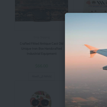
Drop Shipping
Drop Shippin
Crafted Fitted Antique Cast Old
Cassette Tape Part o
Unique Iron Box Handcrafted
Vintage Electronics S
Industrial Equipment
$
15.00
$
66.00
افة إلى السلة
إضافة إلى السلة