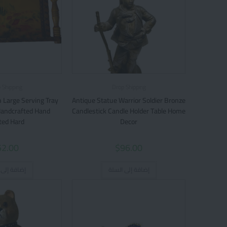
 Shipping
Drop Shipping
 Large Serving Tray
Antique Statue Warrior Soldier Bronze
 Handcrafted Hand
Candlestick Candle Holder Table Home
ted Hard
Decor
52.00
$
96.00
إضافة إلى السلة
إضافة إلى 