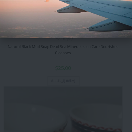
Drop Shipping
Natural Black Mud Soap Dead Sea Minerals skin Care Nourishes
Cleanses
$
25.00
إضافة إلى السلة