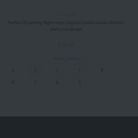
Drop Shipping
Perfect Oil painting Night moon Original Camels canvas Abstract
poetry Landscape
$
36.00
إضافة إلى السلة
4
3
2
1
7
6
5