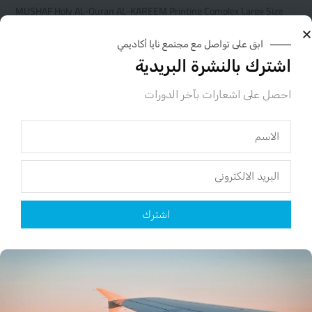
MUSHAF Holy AL-Quran AL-KAREEM Printing Complex Large Size
Uthmani Script
ابق على تواصل مع مجتمع نايا أكاديمي
$
48.00
اشترك بالنشرة البريدية
إضافة إلى السلة
احصل على اشعارات بآخر الدورات
اشترك