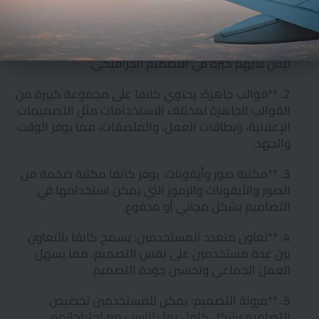
مفيدًا ومناسبًا:
1. **سهولة الاستخدام : كانفا يوفر واجهة بسيطة
وسهلة الاستخدام، مما يجعله ملائمًا للأشخاص الذين
ليس لديهم خبرة في التصميم الجرافيكي.
2. **قوالب جاهزة: يحتوي كانفا على مجموعة كبيرة من
القوالب الجاهزة لمختلف الاستخدامات مثل التصميمات
الإعلانية، وبطاقات العمل، والملصقات، مما يوفر الوقت
والجهد.
3. **مكتبة صور وأيقونات: يوفر كانفا مكتبة ضخمة من
الصور والأيقونات والرموز التي يمكن استخدامها في
التصاميم بشكل مجاني أو مدفوع.
4. **تعاون متعدد المستخدمين: يسمح كانفا بالتعاون
بين عدة مستخدمين على نفس التصميم، مما يسهل
العمل الجماعي وتحسين جودة التصميم.
5. **مرونة التصميم: يمكن للمستخدمين تخصيص
التصاميم بشكل كامل بما يتناسب مع احتياجاتهم