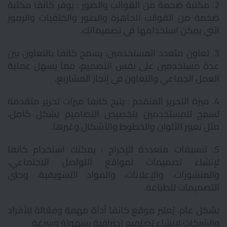
2. مكتبة ضخمة من القوالب والصور : يوفر كانفا مكتبة
ضخمة من القوالب الجاهزة والصور والخلفيات والرموز
التي يمكن استخدامها في تصميماتك.
3. تعاون متعدد المستخدمين: يسمح كانفا بالتعاون بين
عدة مستخدمين على نفس التصميم، مما يسهل عملية
العمل الجماعي والتعاون في إنجاز المشاريع.
4. ميزة التحرير المتقدم : يتيح كانفا ميزات تحرير متقدمة
تسمح للمستخدمين بتخصيص التصاميم بشكل كامل،
مثل تغيير الألوان والخطوط والأشكال وغيرها.
5. تنسيقات متعددة للإخراج : يمكنك استخدام كانفا
لإنشاء تصميمات لمواقع التواصل الاجتماعي،
والمنشورات، والإعلانات، والمواد التسويقية، وحتى
التصميمات للطباعة.
بشكل عام، يُعتبر موقع كانفا أداة مهمة وفعّالة للأفراد
والشركات لإنشاء تصاميم احترافية بسهولة وسرعة.